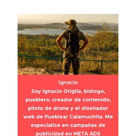
Ignacio
Soy Ignacio Origlia, biólogo,
pueblero, creador de contenido,
piloto de drone y el diseñador
web de Pueblear Calamuchita. Me
especialice en campañas de
publicidad en META ADS