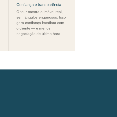
Confiança e transparência
O tour mostra o imóvel real,
sem ângulos enganosos. Isso
gera confiança imediata com
o cliente — e menos
negociação de última hora.