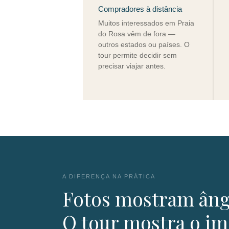
Compradores à distância
Muitos interessados em Praia
do Rosa vêm de fora —
outros estados ou países. O
tour permite decidir sem
precisar viajar antes.
A DIFERENÇA NA PRÁTICA
Fotos mostram âng
O tour mostra o im