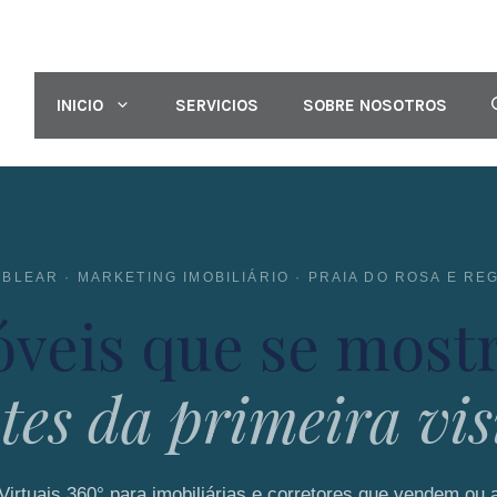
INICIO
SERVICIOS
SOBRE NOSOTROS
BLEAR · MARKETING IMOBILIÁRIO · PRAIA DO ROSA E RE
veis que se most
tes da primeira vis
Virtuais 360° para imobiliárias e corretores que vendem ou