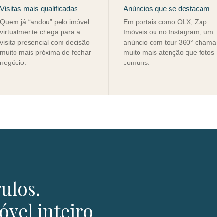
Visitas mais qualificadas
Anúncios que se destacam
Quem já “andou” pelo imóvel
Em portais como OLX, Zap
virtualmente chega para a
Imóveis ou no Instagram, um
visita presencial com decisão
anúncio com tour 360° chama
muito mais próxima de fechar
muito mais atenção que fotos
negócio.
comuns.
ulos.
óvel inteiro